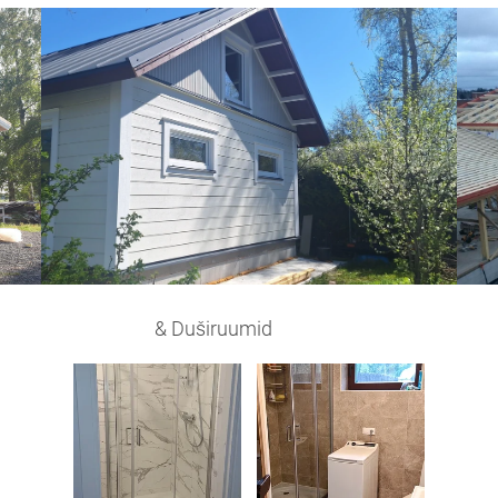
& Duširuumid