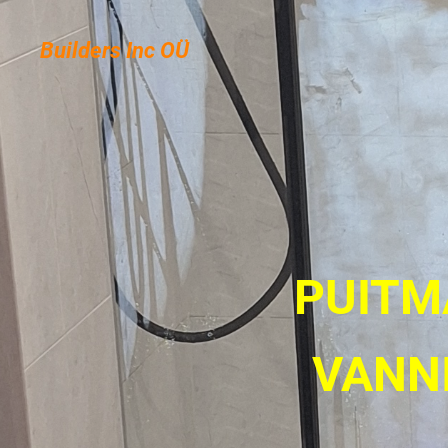
Builders Inc OÜ
PUITMA
VANN