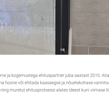
ne ja kogemustega ehituspartner juba aastast 2010. Aitam
vana hoone või ehitada kaasaegse ja nõuetekohase vannit
 ning muretut ehitusprotsessi alates ideest kuni viimase lii