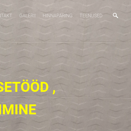
NTAKT
GALERII
HINNAPÄRING
TEENUSED
ETÖÖD ,
IMINE